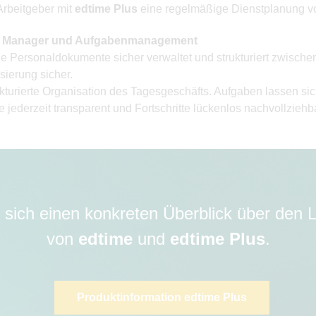
Arbeitgeber mit
edtime Plus
eine regelmäßige Dienstplanung 
en Manager und Aufgabenmanagement
Personaldokumente sicher verwaltet und strukturiert zwischen
isierung sicher.
rierte Organisation des Tagesgeschäfts. Aufgaben lassen sich 
e jederzeit transparent und Fortschritte lückenlos nachvollzieh
 sich einen konkreten Überblick über den
von
edtime
und
edtime Plus
.
Produktinformation edtime Plus