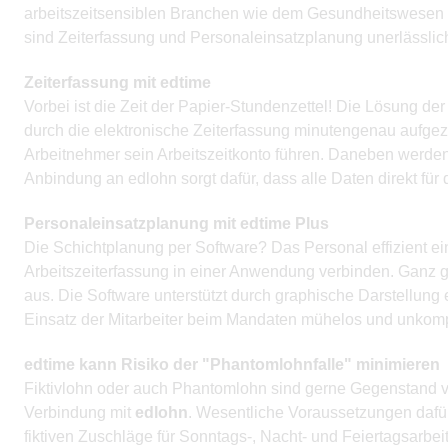
arbeitszeitsensiblen Branchen wie dem Gesundheitswesen (Ä
sind Zeiterfassung und Personaleinsatzplanung unerlässlic
Zeiterfassung mit edtime
Vorbei ist die Zeit der Papier-Stundenzettel! Die Lösung de
durch die elektronische Zeiterfassung minutengenau aufgez
Arbeitnehmer sein Arbeitszeitkonto führen. Daneben werden F
Anbindung an edlohn sorgt dafür, dass alle Daten direkt für
Personaleinsatzplanung mit edtime Plus
Die Schichtplanung per Software? Das Personal effizient e
Arbeitszeiterfassung in einer Anwendung verbinden. Ganz g
aus. Die Software unterstützt durch graphische Darstellung 
Einsatz der Mitarbeiter beim Mandaten mühelos und unkomp
edtime kann Risiko der "Phantomlohnfalle" minimieren
Fiktivlohn oder auch Phantomlohn sind gerne Gegenstand v
Verbindung mit
edlohn
. Wesentliche Voraussetzungen dafür
fiktiven Zuschläge für Sonntags-, Nacht- und Feiertagsarbe