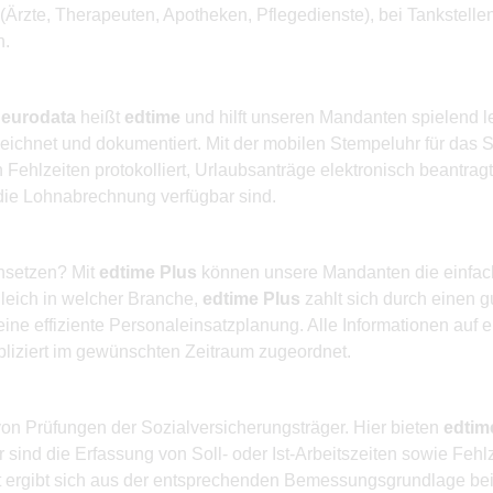
rzte, Therapeuten, Apotheken, Pflegedienste), bei Tankstellen
h.
r
eurodata
heißt
edtime
und hilft unseren Mandanten spielend le
eichnet und dokumentiert. Mit der mobilen Stempeluhr für das 
ehlzeiten protokolliert, Urlaubsanträge elektronisch beantragt
 die Lohnabrechnung verfügbar sind.
insetzen? Mit
edtime Plus
können unsere Mandanten die einfache
leich in welcher Branche,
edtime Plus
zahlt sich durch einen g
eine effiziente Personaleinsatzplanung. Alle Informationen auf 
liziert im gewünschten Zeitraum zugeordnet.
on Prüfungen der Sozialversicherungsträger. Hier bieten
edtim
 sind die Erfassung von Soll- oder Ist-Arbeitszeiten sowie Feh
it ergibt sich aus der entsprechenden Bemessungsgrundlage bei 