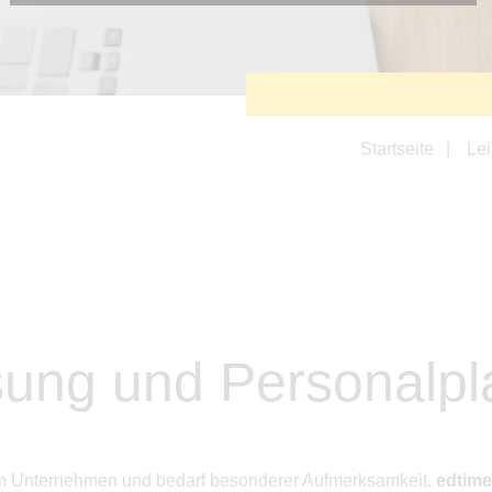
Diese Cookies sind erforderlich, um die grundlegende
Funktionalität der Website zu sichern.
Tracking- und Targeting-Cookies
Diese Cookies sind erforderlich, um unsere Website auf Ihre
Bedürfnisse hin zu optimieren. Hierzu gehört eine
bedarfsgerechte Gestaltung und fortlaufende Verbesserung
unseres Angebotes einschließlich der Verknüpfung zu
Startseite
Le
Social-Media-Angeboten von z.B. Facebook und LinkedIn.
Betreibercookies
Diese Cookies sind erforderlich, um z.B. Google Maps zu
nutzen oder eingebettete Videos abspielen zu können.
ssung und Personalp
edem Unternehmen und bedarf besonderer Aufmerksamkeit.
edtime